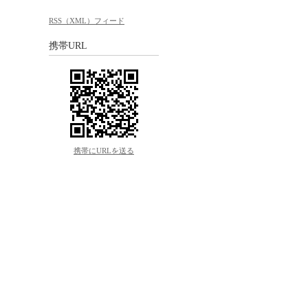
RSS（XML）フィード
携帯URL
携帯にURLを送る