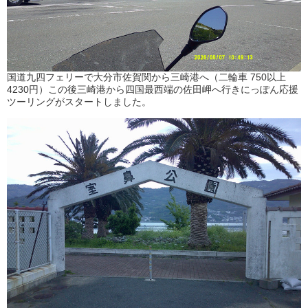
国道九四フェリーで大分市佐賀関から三崎港へ（二輪車 750以上
4230円）この後三崎港から四国最西端の佐田岬へ行きにっぽん応援
ツーリングがスタートしました。